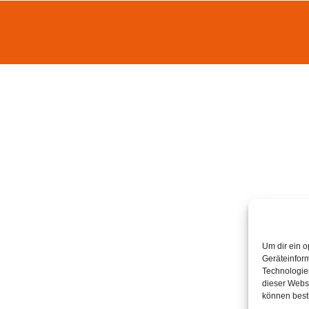
Um dir ein o
Geräteinfor
Technologien
dieser Websi
können best